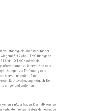
it, Vollständigkeit und Aktualität der
d wir gemäß § 7 Abs.1 TMG für eigene
§§ 8 bis 10 TMG sind wir als
emde Informationen zu überwachen oder
erpflichtungen zur Entfernung oder
en hiervon unberührt. Eine
nkreten Rechtsverletzung möglich. Bei
alte umgehend entfernen.
wir keinen Einfluss haben. Deshalb können
 verlinkten Seiten ist stets der jeweilige