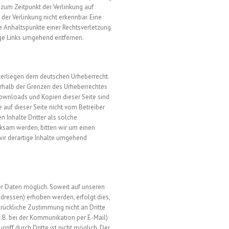
 zum Zeitpunkt der Verlinkung auf
der Verlinkung nicht erkennbar. Eine
te Anhaltspunkte einer Rechtsverletzung
ge Links umgehend entfernen.
nterliegen dem deutschen Urheberrecht.
ßerhalb der Grenzen des Urheberrechtes
Downloads und Kopien dieser Seite sind
e auf dieser Seite nicht vom Betreiber
n Inhalte Dritter als solche
rksam werden, bitten wir um einen
ir derartige Inhalte umgehend
r Daten möglich. Soweit auf unseren
ressen) erhoben werden, erfolgt dies,
drückliche Zustimmung nicht an Dritte
z.B. bei der Kommunikation per E-Mail)
iff durch Dritte ist nicht möglich. Der