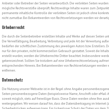
Anbieter oder Betreiber der Seiten verantwortlich. Die verlinkten Seiten wurden
mögliche Rechtsverstöße überprüft. Rechtswidrige Inhalte waren zum Zeitpunkt 
permanente inhaltliche Kontrolle der verlinkten Seiten ist jedoch ohne konkre
nicht zumutbar. Bei Bekanntwerden von Rechtsverletzungen werden wir derarti
Urheberrecht
Die durch die Seitenbetreiber erstellten Inhalte und Werke auf diesen Seiten u
Die Vervielfältigung, Bearbeitung, Verbreitung und jede Art der Verwertung au
bedürfen der schriftlichen Zustimmung des jeweiligen Autors bzw. Erstellers. 
nur für den privaten, nicht kommerziellen Gebrauch gestattet. Soweit die Inhalt
erstellt wurden, werden die Urheberrechte Dritter beachtet. Insbesondere werde
gekennzeichnet. Sollten Sie trotzdem auf eine Urheberrechtsverletzung aufme
entsprechenden Hinweis. Bei Bekanntwerden von Rechtsverletzungen werden w
entfernen.
Datenschutz
Die Nutzung unserer Webseite ist in der Regel ohne Angabe personenbezogene
Seiten personenbezogene Daten (beispielsweise Name, Anschrift oder eMail-Ad
soweit möglich, stets auf freiwilliger Basis. Diese Daten werden ohne Ihre aus
weitergegeben. Wir weisen darauf hin, dass die Datenübertragung im Internet (
Sicherheitslücken aufweisen kann. Ein lückenloser Schutz der Daten vor dem Zugr